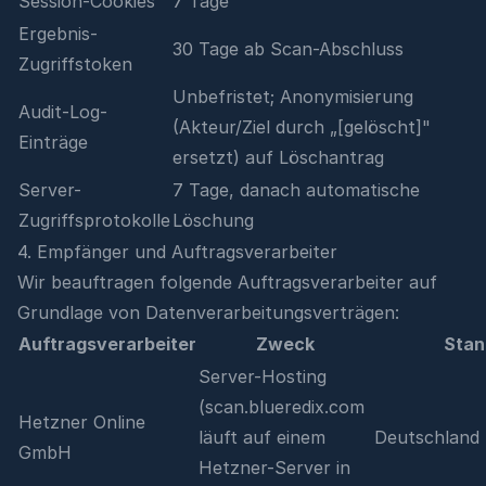
Session-Cookies
7 Tage
Ergebnis-
30 Tage ab Scan-Abschluss
Zugriffstoken
Unbefristet; Anonymisierung
Audit-Log-
(Akteur/Ziel durch „[gelöscht]"
Einträge
ersetzt) auf Löschantrag
Server-
7 Tage, danach automatische
Zugriffsprotokolle
Löschung
4. Empfänger und Auftragsverarbeiter
Wir beauftragen folgende Auftragsverarbeiter auf
Grundlage von Datenverarbeitungsverträgen:
Auftragsverarbeiter
Zweck
Stan
Server-Hosting
(scan.blueredix.com
Hetzner Online
läuft auf einem
Deutschland 
GmbH
Hetzner-Server in