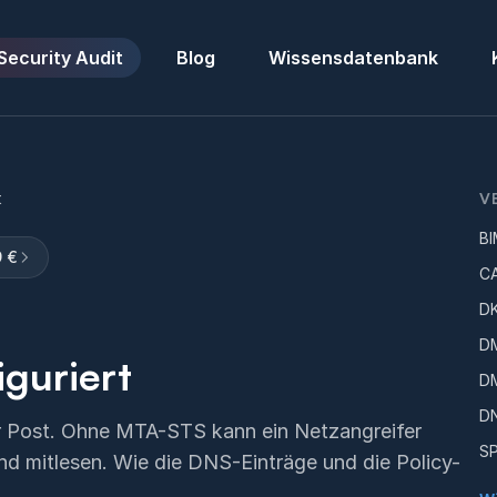
Security Audit
Blog
Wissensdatenbank
t
V
BI
 €
CA
DK
DM
guriert
DM
DN
 Post. Ohne MTA-STS kann ein Netzangreifer
SP
und mitlesen. Wie die DNS-Einträge und die Policy-