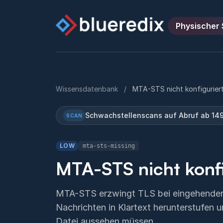
Physischer 
Wissensdatenbank
/
MTA-STS nicht konfigurier
Schwachstellenscans auf Abruf ab 149
SCAN
LOW
mta-sts-missing
MTA-STS nicht konfi
MTA-STS erzwingt TLS bei eingehender
Nachrichten in Klartext herunterstufen 
Datei aussehen müssen.