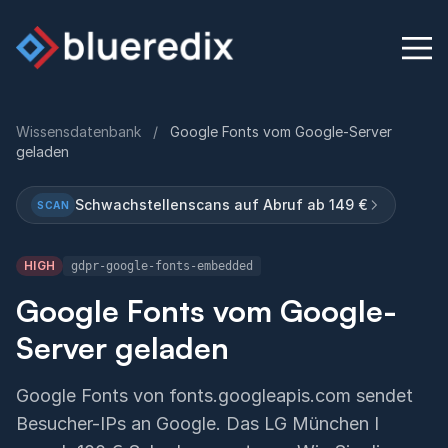
Wissensdatenbank
/
Google Fonts vom Google-Server
geladen
Physischer Sec
Schwachstellenscans auf Abruf ab 149 €
SCAN
Blog
HIGH
gdpr-google-fonts-embedded
Wissensda
Google Fonts vom Google-
Konta
Server geladen
Google Fonts von fonts.googleapis.com sendet
English
D
Besucher-IPs an Google. Das LG München I