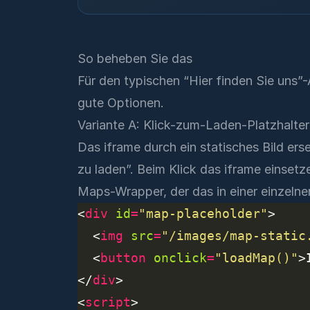
So beheben Sie das
Für den typischen “Hier finden Sie uns”-
gute Optionen.
Variante A: Klick-zum-Laden-Platzhalter
Das iframe durch ein statisches Bild erse
zu laden”. Beim Klick das iframe einset
Maps-Wrapper, der das in einer einzelnen
<
div
id
=
"map-placeholder"
  <
img
src
=
"/images/map-static
  <
button
onclick
=
"loadMap()"
>
</
div
<
script