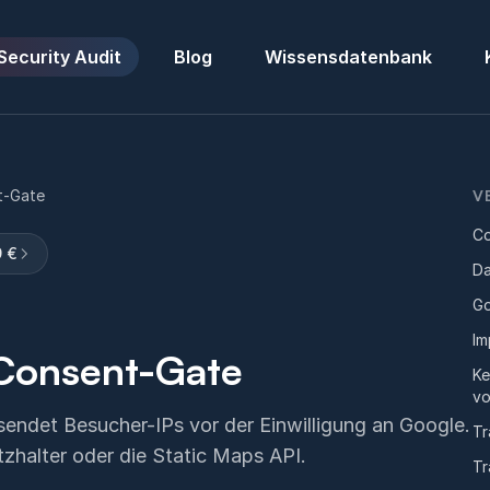
Security Audit
Blog
Wissensdatenbank
t-Gate
V
Co
 €
Da
Go
Im
Consent-Gate
Ke
vo
endet Besucher-IPs vor der Einwilligung an Google.
Tr
zhalter oder die Static Maps API.
Tr